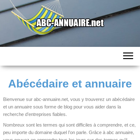
ABC ANNUAIRE
L'abécédaire des entreprises
Abécédaire et annuaire
Bienvenue sur abc-annuaire.net, vous y trouverez un abécédaire
et un annuaire sous forme de blog pour vous aider dans la
recherche d’entreprises fiables.
Nombreux sont les termes qui sont difficiles à comprendre, et ce,
peu importe du domaine duquel l’on parle. Grâce à abc annuaire,
vous pouvez en apprendre tous les jours sur des termes qu’il