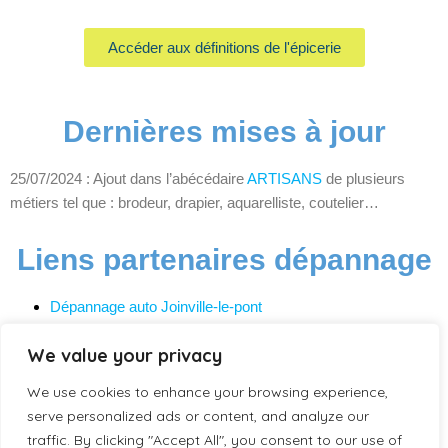
Accéder aux définitions de l'épicerie
Dernières mises à jour
25/07/2024 : Ajout dans l’abécédaire
ARTISANS
de plusieurs
métiers tel que : brodeur, drapier, aquarelliste, coutelier…
Liens partenaires dépannage
Dépannage auto Joinville-le-pont
Dépannage auto Villiers-sur-marne
We value your privacy
Dépannage auto Bry-sur-marne
Dépannage auto Noisy-le-Sec
We use cookies to enhance your browsing experience,
Dépannage auto Puteaux
serve personalized ads or content, and analyze our
Dépannage auto Caves
traffic. By clicking "Accept All", you consent to our use of